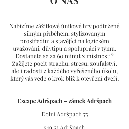
O NÁS
Nabízíme zážitkové únikové hry podtržené
silným příběhem, stylizovaným
prostředím a stavějící na logickém
uvažování, důvtipu a spolupráci v týmu.
Dostanete se za 60 minut z místnosti?
Zažijete pocit strachu, stresu, zoufalství,
ale i radosti z každého vyřešeného úkolu,
který vás vede o krok blíž k otevření dveří.
Escape Adršpach – zámek Adršpach
Dolní Adršpach 75
549 52 Adršpach