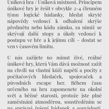
Úniková hra / Úniková místnost. Principem
únikové hry je řešit v obvykle 2-4 členném
týmu logické hádanky, hledat skryté
nápovědy vedoucí k odhalení skrýše
předmětu nebo kódu zámku, za nimiž se
skrývají další stopy a úkoly vedoucí k
postupu ve hře a k jejímu cíli – dostat se
ven v časovém limitu.
U nás zažijete 60 minut živé, reálné
únikové hry, která Vám dává možnost zažít
na chvíli na vlastní kůži napětí a pocity z
počítačových hledaček, spojovaček a
původních escape her. Během času
určeného na hru zapomenete na okolní
svět a běžné starosti, protože jste plně
zaměstnáni atmosférou, soustředěním se
na správná řešení hádanek a souvislostí.