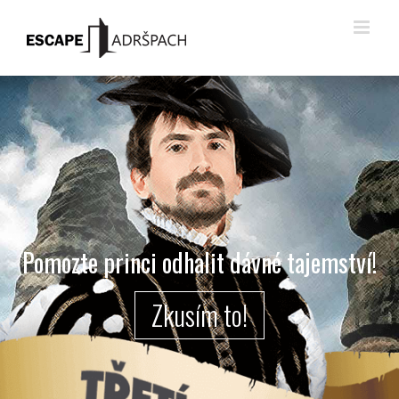
Pomozte princi odhalit dávné tajemství!
Zkusím to!